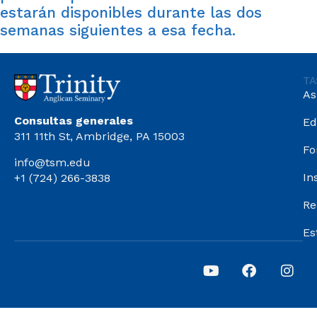
estarán disponibles durante las dos
semanas siguientes a esa fecha.
TA
As
Consultas generales
Ed
311 11th St, Ambridge, PA 15003
Fo
info@tsm.edu
In
+1 (724) 266-3838
Re
Es